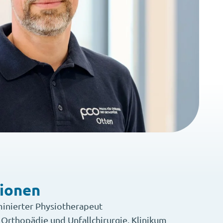
tionen
minierter Physiotherapeut
 Orthopädie und Unfallchirurgie, Klinikum