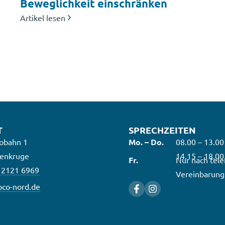
Beweglichkeit einschränken
Artikel lesen
T
SPRECHZEITEN
obahn 1
Mo. – Do.
08.00 – 13.00
enkruge
14.15 – 18.00
Fr.
Nur nach tele
 2121 6969
Vereinbarung
co-nord.de