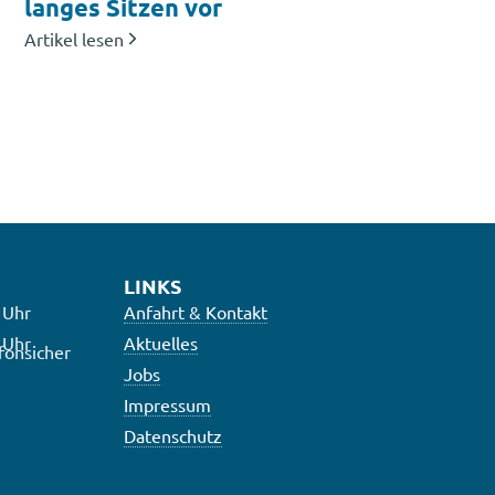
langes Sitzen vor
Artikel lesen
LINKS
 Uhr
Anfahrt & Kontakt
 Uhr
Aktuelles
fonsicher
Jobs
Impressum
Datenschutz