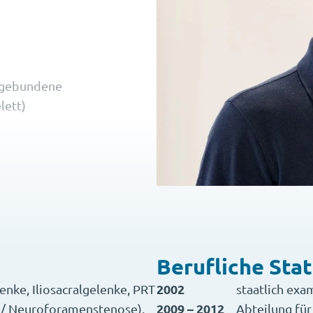
chgebundene
lett)
Berufliche Sta
2002
enke, Iliosacralgelenke, PRT
staatlich exa
2009 – 2012
l/ Neuroforamenstenose),
Abteilung für