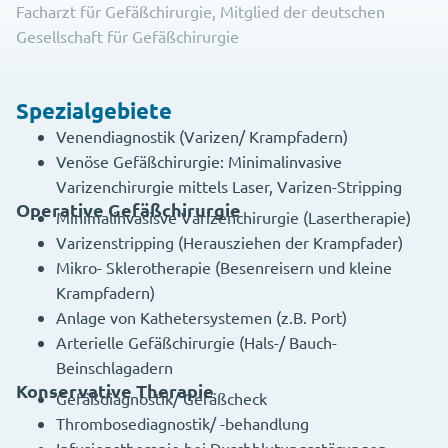
Facharzt für Gefäßchirurgie, Mitglied der deutschen
Gesellschaft für Gefäßchirurgie
Spezialgebiete
Venendiagnostik (Varizen/ Krampfadern)
Venöse Gefäßchirurgie: Minimalinvasive
Varizenchirurgie mittels Laser,
Varizen-Stripping
Operative Gefäßchirurgie
Minimalinvasisve Varizenchirurgie (Lasertherapie)
Varizenstripping (Herausziehen der Krampfader)
Mikro- Sklerotherapie (Besenreisern und kleine
Krampfadern)
Anlage von Kathetersystemen (z.B. Port)
Arterielle Gefäßchirurgie (Hals-/ Bauch-
Beinschlagadern
Konservative Therapie
Gefäßdiagnostik/ Gefäßcheck
Thrombosediagnostik/ -behandlung