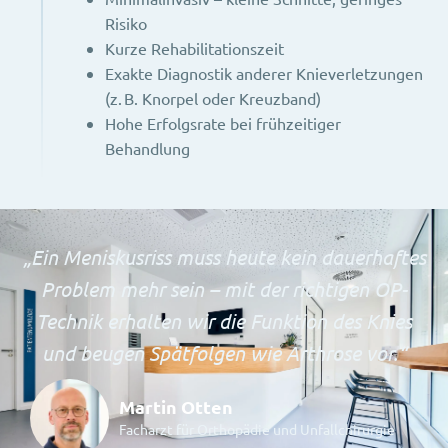
Risiko
Kurze Rehabilitationszeit
Exakte Diagnostik anderer Knieverletzungen
(z. B. Knorpel oder Kreuzband)
Hohe Erfolgsrate bei frühzeitiger
Behandlung
„Ein Meniskusriss muss heute kein dauerhaftes
Problem mehr sein – mit der richtigen OP-
Technik erhalten wir die Funktion des Knies
und beugen Spätfolgen wie Arthrose vor.“
Martin Otten
Facharzt für Orthopädie und Unfallchirurgie