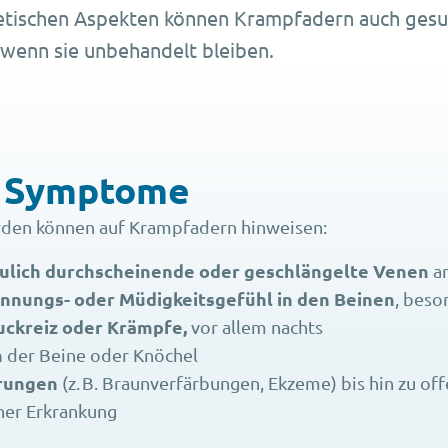
etischen Aspekten können Krampfadern auch ges
wenn sie unbehandelt bleiben.
e Symptome
den können auf Krampfadern hinweisen:
äulich durchscheinende oder geschlängelte Venen
an
annungs- oder Müdigkeitsgefühl in den Beinen
, beso
uckreiz oder Krämpfe,
vor allem nachts
n
der Beine oder Knöchel
rungen
(z. B. Braunverfärbungen, Ekzeme) bis hin zu offe
ner Erkrankung