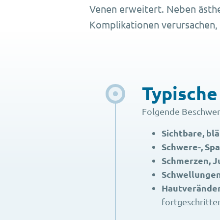
Venen erweitert. Neben ästh
Komplikationen verursachen, 
Typisch
Folgende Beschwer
Sichtbare, bl
Schwere-, Sp
Schmerzen, J
Schwellunge
Hautverände
fortgeschritte