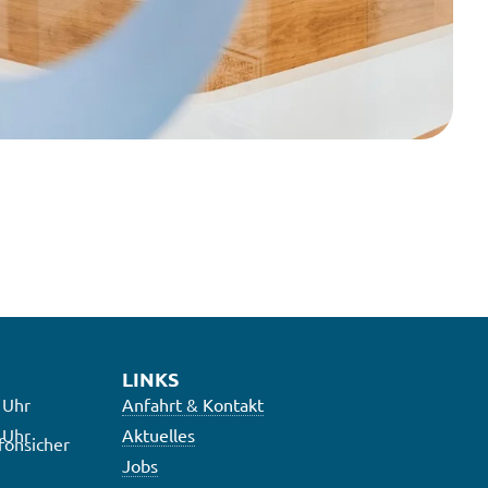
LINKS
 Uhr
Anfahrt & Kontakt
 Uhr
Aktuelles
fonsicher
Jobs