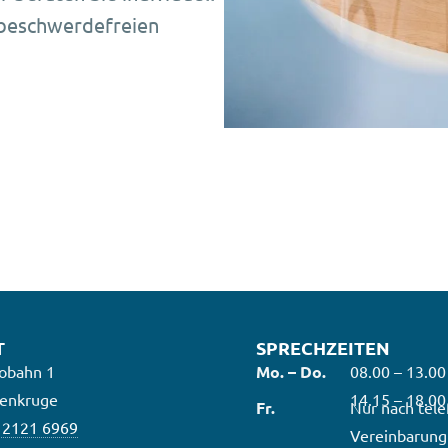
 beschwerdefreien
T
SPRECHZEITEN
obahn 1
Mo. – Do.
08.00 – 13.00
enkruge
14.15 – 18.00
Fr.
Nur nach tele
 2121 6969
Vereinbarung