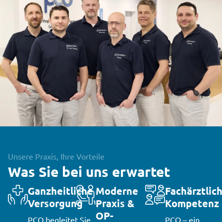
Unsere Praxis, Ihre Vorteile
Was Sie bei uns erwartet
Ganzheitliche
Moderne
Fachärztlic
Versorgung
Praxis &
Kompetenz
OP-
PCO begleitet Sie
PCO – ein