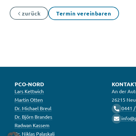
zurück
Termin vereinbaren
PCO-NORD
KONTAK
Lars Kettwich
An der Aut
Martin Otten
26215 Neu
Dr. Michael Breul
0441 /
Dr. Björn Brandes
info@p
Radwan Kassem
Dr. Niklas Palaskali