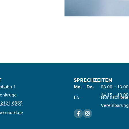
T
SPRECHZEITEN
obahn 1
Mo. – Do.
08.00 – 13.00
enkruge
14.15 – 18.00
Fr.
Nur nach tele
 2121 6969
Vereinbarung
co-nord.de