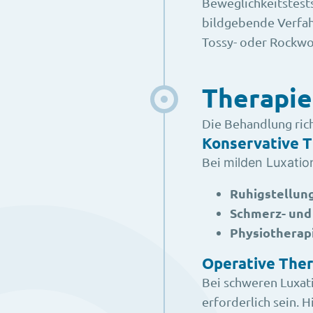
Beweglichkeitstest
bildgebende Verfah
Tossy- oder Rockwo
Therapie​
Die Behandlung ric
Konservative T
Bei
milden Luxatio
Ruhigstellung
Schmerz- un
Physiotherap
Operative Ther
Bei schweren Luxat
erforderlich sein. H