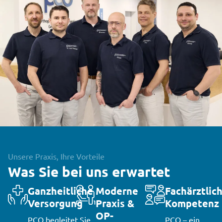
Unsere Praxis, Ihre Vorteile
Was Sie bei uns erwartet
Ganzheitliche
Moderne
Fachärztlic
Versorgung
Praxis &
Kompetenz
OP-
PCO begleitet Sie
PCO – ein